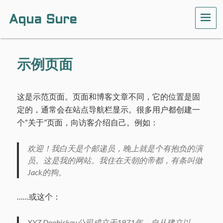
Aqua Sure
ME
示例页面
这是示范页面。页面和博客文章不同，它的位置是固
定的，通常会在站点导航栏显示。很多用户都创建一
个“关于”页面，向访客介绍自己。例如：
欢迎！我白天是个邮递员，晚上就是个有抱负的演
员。这是我的网站。我住在天朝的帝都，有条叫做
Jack的狗。
……或这个：
XYZ Doohickey公司成立于1971年，自从建立以